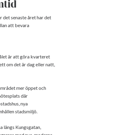
mtid
r det senaste året har det
llan att bevara
ålet är att göra kvarteret
ett om det är dag eller natt,
a området mer öppet och
 mötesplats där
ostadshus, nya
hållen stadsmiljö.
na längs Kungsgatan,
tegreras med nya, moderna