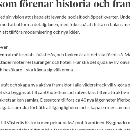
 som förenar historia och fra
 sin vision att skapa ett levande, socialt och öppet kvarter. Unde
 med att utforma detaljplanen, med fokus på att hitta en balans me
 att tillföra modernisering och nya idéer.
over
central mötesplats i Västerås, och tanken är att det ska förbli så. M
städer möter restauranger och hotell. Här ska det sjuda av liv, oavs
ch besökare – ska känna sig välkomna.
tåt och skapa nya aktiva framsidor i alla väderstreck vill vigör
let ska byggas ut till ca50 hotellrum och utvecklas till en attraktiv
retsar kan samlas. Dessutom tillförs ca 40 nya lägenheter iflerb
algata som ska förbättratillgängligheten och skapa en mer samman
g till Västerås historia men pekar också mot framtiden. Byggnader
lgatan med sina tidstypiska fasader ska varsamt renoveras och in