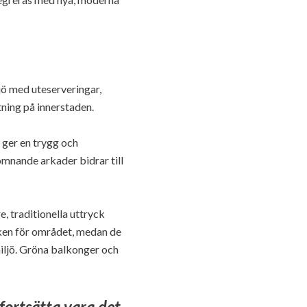
jö med uteserveringar,
ning på innerstaden.
 ger en trygg och
omnande arkader bidrar till
e, traditionella uttryck
ken för området, medan de
iljö. Gröna balkonger och
 fortsätta vara det.