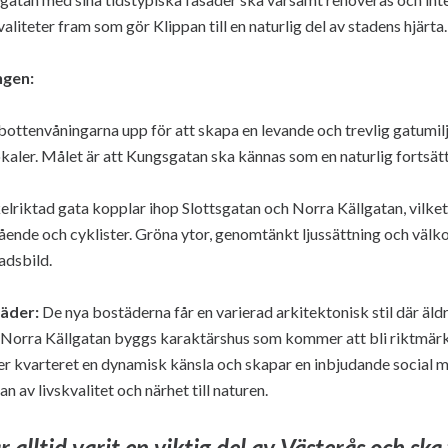
valiteter fram som gör Klippan till en naturlig del av stadens hjärta.
ngen:
ottenvåningarna upp för att skapa en levande och trevlig gatumil
aler. Målet är att Kungsgatan ska kännas som en naturlig fortsätt
elriktad gata kopplar ihop Slottsgatan och Norra Källgatan, vilket
 gående och cyklister. Gröna ytor, genomtänkt ljussättning och välk
adsbild.
äder:
De nya bostäderna får en varierad arkitektonisk stil där äldr
 Norra Källgatan byggs karaktärshus som kommer att bli riktmär
r kvarteret en dynamisk känsla och skapar en inbjudande social m
n av livskvalitet och närhet till naturen.
 alltid varit en viktig del av Västerås och ska