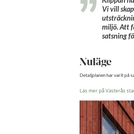
Vi vill sk
utsträckni
miljö. Att 
satsning fö
Nuläge
Detaljplanen har varit på 
Läs mer på Västerås stad