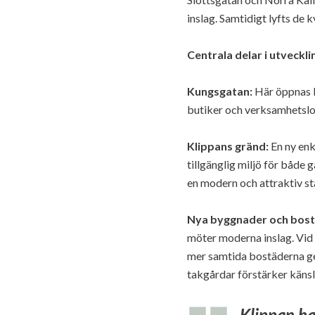
inslag. Samtidigt lyfts de k
Centrala delar i utveckli
Kungsgatan:
Här öppnas b
butiker och verksamhetslok
Klippans gränd:
En ny enk
tillgänglig miljö för både
en modern och attraktiv st
Nya byggnader och bost
möter moderna inslag. Vid
mer samtida bostäderna ge
takgårdar förstärker känsla
Klippan har