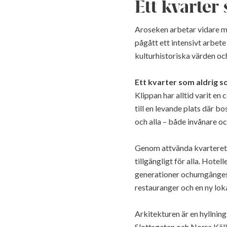
Ett kvarter
Aroseken arbetar vidare med
pågått ett intensivt arbete
kulturhistoriska värden och
Ett kvarter som aldrig s
Klippan har alltid varit en 
till en levande plats där bo
och alla – både invånare o
Genom attvända kvarteret u
tillgängligt för alla. Hotel
generationer ochumgängesk
restauranger och en ny lok
Arkitekturen är en hyllnin
Slottsgatan och Norra Käl