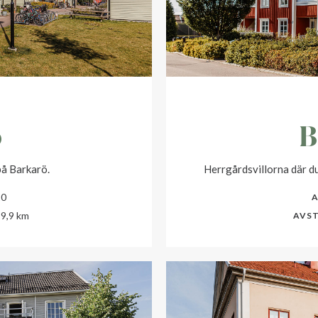
ö
B
på Barkarö.
Herrgårdsvillorna där du
20
A
9,9 km
AVS