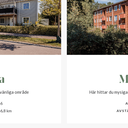
a
M
nvänliga område
Här hittar du mysiga
16
A
6,8 km
AVST