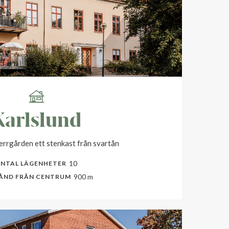
Karlslund
rrgården ett stenkast från svartån
10
NTAL LÄGENHETER
900 m
ÅND FRÅN CENTRUM