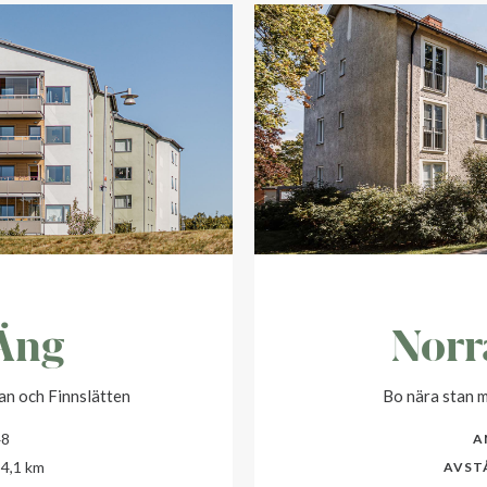
Äng
Norr
tan och Finnslätten
Bo nära stan m
48
A
4,1 km
AVST