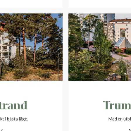
trand
Trum
t i bästa läge.
Med en utbl
47
A