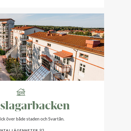
slagarbacken
ick över både staden och Svartån.
93
NTAL LÄGENHETER