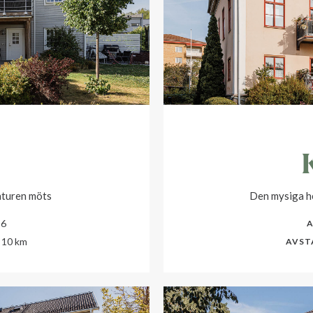
aturen möts
Den mysiga he
16
A
10 km
AVST