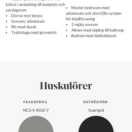
köksö i anslutning till matplats och
Master bedroom med
vardagsrum
arbetsrum och stort Elfa-system
Dörrar mot terass
för klädförvaring
Sovrum/ arbetsrum
2 rejäla sovrum
Wc med dusch
Allrum med utgång till balkong
Tvättstuga med groventré
Badrum med dubbeldusch
Huskulörer
FASADFÄRG
ENTRÉDÖRR
NCS S 4502-Y
Svartgrå