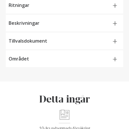
+
Ritningar
+
Beskrivningar
+
Tillvalsdokument
+
Området
Detta ingår
10-års nybyggnads-försäkring