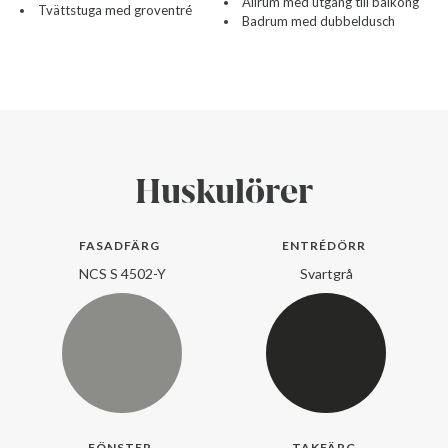
Allrum med utgång till balkong
Tvättstuga med groventré
Badrum med dubbeldusch
Huskulörer
FASADFÄRG
ENTRÉDÖRR
NCS S 4502-Y
Svartgrå
FÖNSTER
TAKFÄRG