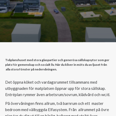
Tvåplanshuset med stora glaspartier och generösa sällskapsytor som ger
plats för gemenskap och socialt liv. När du kliver in möts du av ljuset från
alla stora fönster på nedervåningen.
Det öppna köket och vardagsrummet tillsammans med
utbyggnaden för matplatsen öppnar upp för stora sällskap.
Entréplan rymmer även arbetsrum/sovrum, klädvård och wc/d.
På övervåningen finns allrum, två barnrum och ett master
bedroom med välbyggda Elfasystem. Från allrummet på övre
plan tar du dig ut till en härlig balkong med utsikt över