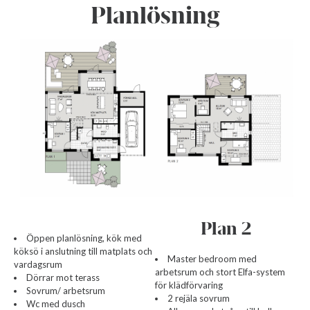
Planlösning
Plan 2
Öppen planlösning, kök med
köksö i anslutning till matplats och
Master bedroom med
vardagsrum
arbetsrum och stort Elfa-system
Dörrar mot terass
för klädförvaring
Sovrum/ arbetsrum
2 rejäla sovrum
Wc med dusch