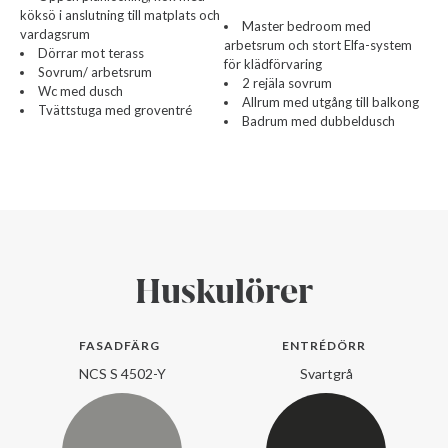
köksö i anslutning till matplats och
Master bedroom med
vardagsrum
arbetsrum och stort Elfa-system
Dörrar mot terass
för klädförvaring
Sovrum/ arbetsrum
2 rejäla sovrum
Wc med dusch
Allrum med utgång till balkong
Tvättstuga med groventré
Badrum med dubbeldusch
Huskulörer
FASADFÄRG
ENTRÉDÖRR
NCS S 4502-Y
Svartgrå