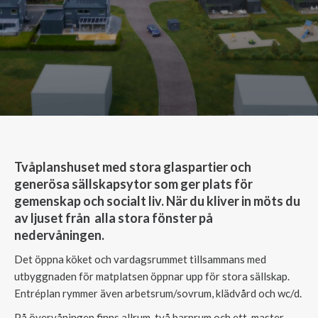
Tvåplanshuset med stora glaspartier och
generösa sällskapsytor som ger plats för
gemenskap och socialt liv. När du kliver in möts du
av ljuset från alla stora fönster på
nedervåningen.
Det öppna köket och vardagsrummet tillsammans med
utbyggnaden för matplatsen öppnar upp för stora sällskap.
Entréplan rymmer även arbetsrum/sovrum, klädvård och wc/d.
På övervåningen finns allrum, två barnrum och ett master