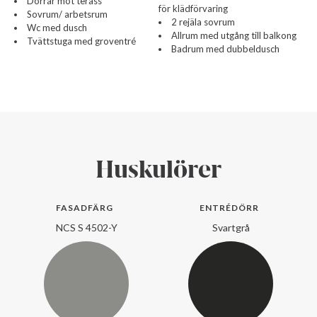
Dörrar mot terass
för klädförvaring
Sovrum/ arbetsrum
2 rejäla sovrum
Wc med dusch
Allrum med utgång till balkong
Tvättstuga med groventré
Badrum med dubbeldusch
Huskulörer
FASADFÄRG
ENTRÉDÖRR
NCS S 4502-Y
Svartgrå